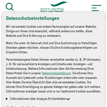
Zum
Inhalt
Suche
öffnen
springen
Datenschutzeinstellungen
Wir verwenden Cookies und andere Technologien auf unserer Website.
Einige von ihnen sind essenziell, während andere uns helfen, diese
Website und Ihre Erfahrung zu verbessern.
»
»
Themen
Artenschutz
Haselmaus
Wenn Sie unter 16 Jahre alt sind und Ihre Zustimmung zu freiwilligen
Diensten geben möchten, müssen Sie Ihre Erziehungsberechtigten um
Erlaubnis bitten.
Haselmaus - gefährdete
Personenbezogene Daten können verarbeitet werden (z. B. IP-Adressen),
Haselnussliebhaberin!
z. B. für personalisierte Anzeigen und Inhalte oder Anzeigen- und
Inhaltsmessung. Weitere Informationen über die Verwendung Ihrer
Daten finden Sie in unserer
Datenschutzerklärung
. Sie können Ihre
Auswahl dort jederzeit unter Einstellungen widerrufen oder anpassen.
HASELMAUS
Hier finden Sie eine Übersicht über alle verwendeten Cookies. Sie
können Ihre Einwilligung zu ganzen Kategorien geben oder sich weitere
Informationen anzeigen lassen und so nur bestimmte Cookies auswählen.
Informationen über Analyse-Drittanbieter