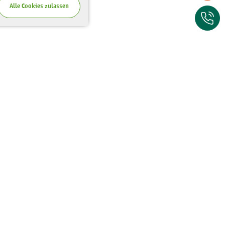
Alle Cookies zulassen
Zum Kontaktfor
Wo Sie uns finden
Riesaer Straße 7
01129 Dresden
Tel.:
0351 - 81 41 67 00
Fax:
0351 - 81 41 67 75
E-Mail:
poststelle@lanu.sachsen.de