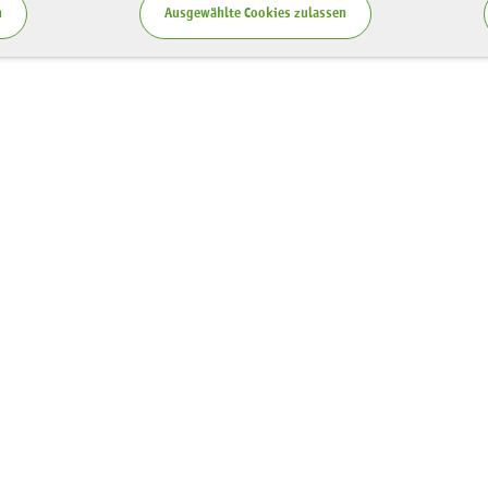
n
Ausgewählte Cookies zulassen
Service
zung LaNU
Blog
ten
Publikationen
spende
Teilnahmebedingungen
Vergabe