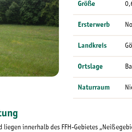
Größe
0,
Ersterwerb
No
Landkreis
Gö
Ortslage
Ba
Naturraum
Ni
tung
d liegen innerhalb des FFH-Gebietes „Neißegebi