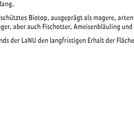
Rang.
geschütztes Biotop, ausgeprägt als magere, art
unger, aber auch Fischotter, Ameisenbläuling un
ds der LaNU den langfristigen Erhalt der Fläch