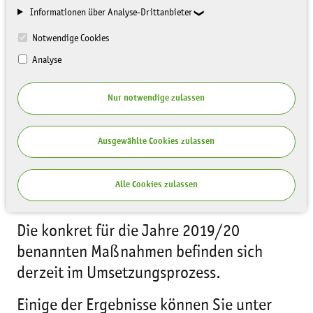
Informationen über Analyse-Drittanbieter
Notwendige Cookies
Im Januar 2019 wurde die Sächsische
Landesstrategie Bildung für nachhaltige
Analyse
Entwicklung (BNE) von der Sächsischen
Nur notwendige zulassen
Staatsregierung verabschiedet.
Sie soll im Zuge des Umsetzungsprozesses
Ausgewählte Cookies zulassen
regelmäßig überprüft und an die
Anforderungen der Praxis angepasst
Alle Cookies zulassen
werden.
Die konkret für die Jahre 2019/20
benannten Maßnahmen befinden sich
derzeit im Umsetzungsprozess.
Einige der Ergebnisse können Sie unter