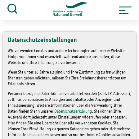
Zum
Inhalt
Suche
öffnen
springen
Datenschutzeinstellungen
Wir verwenden Cookies und andere Technologien auf unserer Website.
»
Themen
Bildung für nachhaltige
Einige von ihnen sind essenziell, während andere uns helfen, diese
Website und Ihre Erfahrung zu verbessern.
»
Entwicklung
Umsetzung
Wenn Sie unter 16 Jahre alt sind und Ihre Zustimmung zu freiwilligen
»
Landesstrategie BNE
Umsetzung
Diensten geben möchten, müssen Sie Ihre Erziehungsberechtigten um
Landesstrategie BNE 2019_2020
Erlaubnis bitten.
Personenbezogene Daten können verarbeitet werden (z. B. IP-Adressen),
Umsetzung der
z. B. für personalisierte Anzeigen und Inhalte oder Anzeigen- und
Inhaltsmessung. Weitere Informationen über die Verwendung Ihrer
Sächsischen
Daten finden Sie in unserer
Datenschutzerklärung
. Sie können Ihre
Auswahl dort jederzeit unter Einstellungen widerrufen oder anpassen.
Landesstrategie BNE
Hier finden Sie eine Übersicht über alle verwendeten Cookies. Sie
können Ihre Einwilligung zu ganzen Kategorien geben oder sich weitere
2019/20
Informationen anzeigen lassen und so nur bestimmte Cookies auswählen.