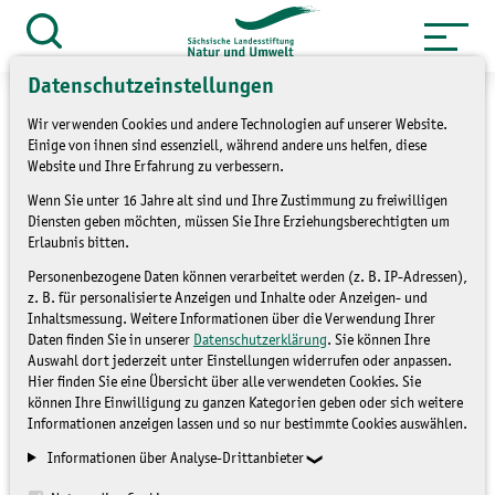
Zum
Inhalt
Suche
öffnen
springen
Datenschutzeinstellungen
Wir verwenden Cookies und andere Technologien auf unserer Website.
Einige von ihnen sind essenziell, während andere uns helfen, diese
Website und Ihre Erfahrung zu verbessern.
»
Themen
Natur und Landschaft
Wenn Sie unter 16 Jahre alt sind und Ihre Zustimmung zu freiwilligen
Diensten geben möchten, müssen Sie Ihre Erziehungsberechtigten um
»
Lehrpfade
Erlaubnis bitten.
Personenbezogene Daten können verarbeitet werden (z. B. IP-Adressen),
Lehrpfade
z. B. für personalisierte Anzeigen und Inhalte oder Anzeigen- und
Inhaltsmessung. Weitere Informationen über die Verwendung Ihrer
Daten finden Sie in unserer
Datenschutzerklärung
. Sie können Ihre
Lernen mit allen Sinnen
Auswahl dort jederzeit unter Einstellungen widerrufen oder anpassen.
Hier finden Sie eine Übersicht über alle verwendeten Cookies. Sie
können Ihre Einwilligung zu ganzen Kategorien geben oder sich weitere
Informationen anzeigen lassen und so nur bestimmte Cookies auswählen.
Naturlehrpfade machen Natur erlebbar
Informationen über Analyse-Drittanbieter
und vermitteln Wissen interaktiv und