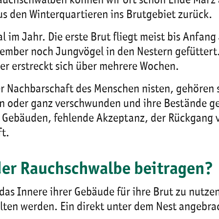
 Rauchschwalben können wir oft schon Ende März 
s den Winterquartieren ins Brutgebiet zurück.
m Jahr. Die erste Brut fliegt meist bis Anfang J
ember noch Jungvögel in den Nestern gefüttert
ser erstreckt sich über mehrere Wochen.
r Nachbarschaft des Menschen nisten, gehören s
en oder ganz verschwunden und ihre Bestände ge
ebäuden, fehlende Akzeptanz, der Rückgang vo
ft.
der Rauchschwalbe beitragen?
as Innere ihrer Gebäude für ihre Brut zu nutzen
alten werden. Ein direkt unter dem Nest angebr