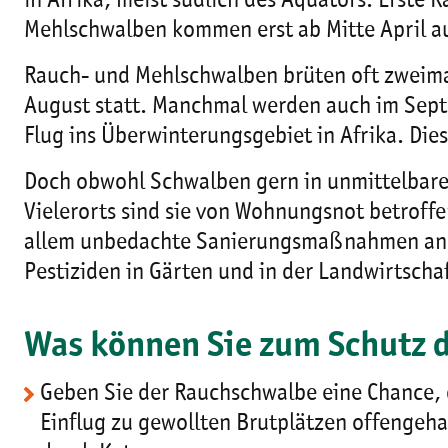
in Afrika, meist südlich des Äquators. Erste
Mehlschwalben kommen erst ab Mitte April au
Rauch- und Mehlschwalben brüten oft zweimal i
August statt. Manchmal werden auch im Sept
Flug ins Überwinterungsgebiet in Afrika. Die
Doch obwohl Schwalben gern in unmittelbare
Vielerorts sind sie von Wohnungsnot betroff
allem unbedachte Sanierungsmaßnahmen an G
Pestiziden in Gärten und in der Landwirtscha
Was können Sie zum Schutz 
Geben Sie der Rauchschwalbe eine Chance, d
Einflug zu gewollten Brutplätzen offengeh