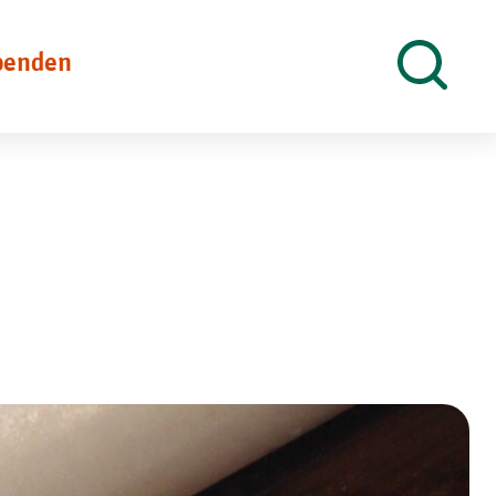
penden
Suche
öffnen