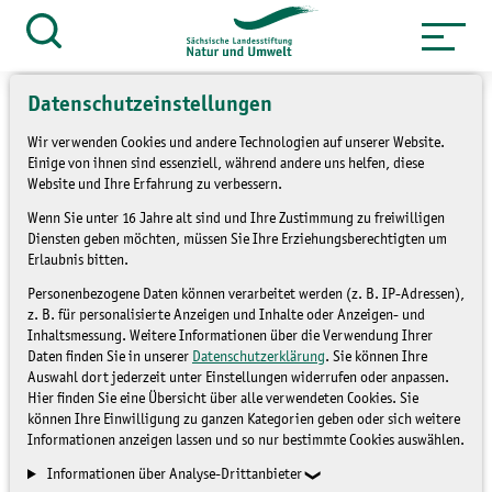
Zum
Inhalt
Suche
öffnen
springen
Datenschutzeinstellungen
Wir verwenden Cookies und andere Technologien auf unserer Website.
Einige von ihnen sind essenziell, während andere uns helfen, diese
Website und Ihre Erfahrung zu verbessern.
»
»
Themen
Umweltbildung
Mobile
Wenn Sie unter 16 Jahre alt sind und Ihre Zustimmung zu freiwilligen
»
Umweltbildung
Angebote für Schulen
Diensten geben möchten, müssen Sie Ihre Erziehungsberechtigten um
Erlaubnis bitten.
Angebote für Schulen
Personenbezogene Daten können verarbeitet werden (z. B. IP-Adressen),
z. B. für personalisierte Anzeigen und Inhalte oder Anzeigen- und
Inhaltsmessung. Weitere Informationen über die Verwendung Ihrer
Daten finden Sie in unserer
Datenschutzerklärung
. Sie können Ihre
Auswahl dort jederzeit unter Einstellungen widerrufen oder anpassen.
Hier finden Sie eine Übersicht über alle verwendeten Cookies. Sie
können Ihre Einwilligung zu ganzen Kategorien geben oder sich weitere
Informationen anzeigen lassen und so nur bestimmte Cookies auswählen.
Informationen über Analyse-Drittanbieter