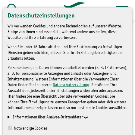
Zum
Inhalt
Datenschutzeinstellungen
Suche
öffnen
springen
Wir verwenden Cookies und andere Technologien auf unserer Website.
Einige von ihnen sind essenziell, während andere uns helfen, diese
Website und Ihre Erfahrung zu verbessern.
Wenn Sie unter 16 Jahre alt sind und Ihre Zustimmung zu freiwilligen
»
Über uns
Ausschreibungen
Diensten geben möchten, müssen Sie Ihre Erziehungsberechtigten um
Erlaubnis bitten.
»
Informationen
Personenbezogene Daten können verarbeitet werden (z. B. IP-Adressen),
z. B. für personalisierte Anzeigen und Inhalte oder Anzeigen- und
Information gemäß § 19
Inhaltsmessung. Weitere Informationen über die Verwendung Ihrer
Daten finden Sie in unserer
Datenschutzerklärung
. Sie können Ihre
Abs. 2 VOL/A
Auswahl dort jederzeit unter Einstellungen widerrufen oder anpassen.
Hier finden Sie eine Übersicht über alle verwendeten Cookies. Sie
können Ihre Einwilligung zu ganzen Kategorien geben oder sich weitere
Informationen anzeigen lassen und so nur bestimmte Cookies auswählen.
Hier finden Sie, sofern vorhanden, die
Informationen über Analyse-Drittanbieter
Informationen gemäß § 19 Abs. 2 VOL/A.
Notwendige Cookies