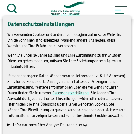
Zum
Inhalt
Suche
öffnen
springen
Datenschutzeinstellungen
Wir verwenden Cookies und andere Technologien auf unserer Website.
Einige von ihnen sind essenziell, während andere uns helfen, diese
Website und Ihre Erfahrung zu verbessern.
»
Themen
Bildung für nachhaltige
Wenn Sie unter 16 Jahre alt sind und Ihre Zustimmung zu freiwilligen
Diensten geben möchten, müssen Sie Ihre Erziehungsberechtigten um
»
Entwicklung
Umsetzung
Erlaubnis bitten.
»
Landesstrategie BNE
Umsetzung
Personenbezogene Daten können verarbeitet werden (z. B. IP-Adressen),
Landesstrategie BNE 2019_2020
z. B. für personalisierte Anzeigen und Inhalte oder Anzeigen- und
Inhaltsmessung. Weitere Informationen über die Verwendung Ihrer
»
Beratungsgruppe BNE in den Regionen
Daten finden Sie in unserer
Datenschutzerklärung
. Sie können Ihre
und Kommunen
Auswahl dort jederzeit unter Einstellungen widerrufen oder anpassen.
Hier finden Sie eine Übersicht über alle verwendeten Cookies. Sie
können Ihre Einwilligung zu ganzen Kategorien geben oder sich weitere
Beratungsgruppe: BNE in den
Informationen anzeigen lassen und so nur bestimmte Cookies auswählen.
Regionen und Kommunen
Informationen über Analyse-Drittanbieter