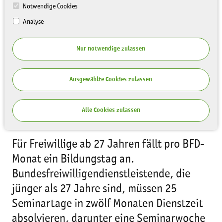
Notwendige Cookies
Analyse
Nur notwendige zulassen
Der Bundesfreiwilligendienst fördert das
Ausgewählte Cookies zulassen
lebenslange Lernen. Er wird daher
pädagogisch begleitet und beinhaltet
Alle Cookies zulassen
Seminare zur Weiterbildung.
Für Freiwillige ab 27 Jahren fällt pro BFD-
Monat ein Bildungstag an.
Bundesfreiwilligendienstleistende, die
jünger als 27 Jahre sind, müssen 25
Seminartage in zwölf Monaten Dienstzeit
absolvieren, darunter eine Seminarwoche