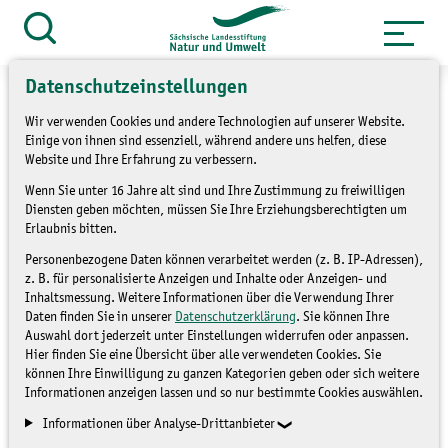
Zum
Inhalt
Suche
öffnen
springen
Datenschutzeinstellungen
Wir verwenden Cookies und andere Technologien auf unserer Website.
Einige von ihnen sind essenziell, während andere uns helfen, diese
Website und Ihre Erfahrung zu verbessern.
»
Themen
Freiwilligendienst &
Wenn Sie unter 16 Jahre alt sind und Ihre Zustimmung zu freiwilligen
»
»
Engagement
BFD
Seminarprogramm
Diensten geben möchten, müssen Sie Ihre Erziehungsberechtigten um
Erlaubnis bitten.
BFD: Seminarprogramm
Personenbezogene Daten können verarbeitet werden (z. B. IP-Adressen),
z. B. für personalisierte Anzeigen und Inhalte oder Anzeigen- und
Inhaltsmessung. Weitere Informationen über die Verwendung Ihrer
Daten finden Sie in unserer
Datenschutzerklärung
. Sie können Ihre
SEMINARPROGRAMM
Auswahl dort jederzeit unter Einstellungen widerrufen oder anpassen.
Hier finden Sie eine Übersicht über alle verwendeten Cookies. Sie
können Ihre Einwilligung zu ganzen Kategorien geben oder sich weitere
Informationen anzeigen lassen und so nur bestimmte Cookies auswählen.
Informationen über Analyse-Drittanbieter