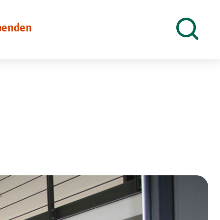
penden
Suche
öffnen