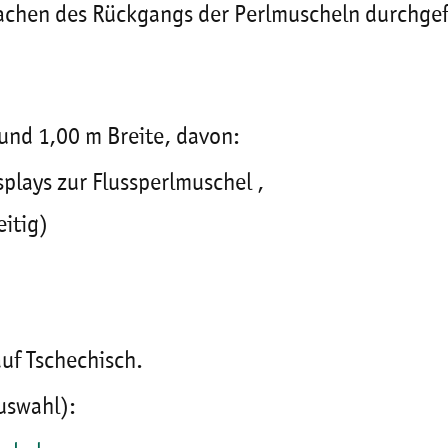
chen des Rückgangs der Perlmuscheln durchgef
und 1,00 m Breite, davon:
plays zur Flussperlmuschel ,
seitig)
 auf Tschechisch.
uswahl):