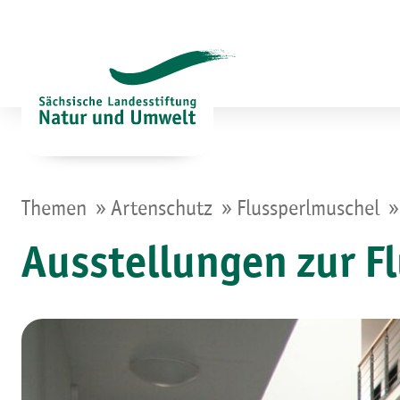
Zum
Inhalt
springen
»
»
»
Themen
Artenschutz
Flussperlmuschel
Ausstellungen zur F