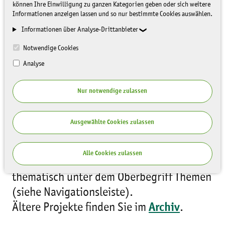
können Ihre Einwilligung zu ganzen Kategorien geben oder sich weitere
Informationen anzeigen lassen und so nur bestimmte Cookies auswählen.
Informationen über Analyse-Drittanbieter
Wir betreiben
Naturschutz auf unseren
Notwendige Cookies
Flächen
, engagieren uns in der
Analyse
Umweltbildung
oder treiben in
Nur notwendige zulassen
Kooperation mit dem sächsischen
Kulturministerium die
Bildung für
nachhaltige Entwicklung (BNE)
in
Ausgewählte Cookies zulassen
Sachsen voran.
Alle Cookies zulassen
Unsere Projekte finden Sie jeweils
thematisch unter dem Oberbegriff Themen
(siehe Navigationsleiste).
Ältere Projekte finden Sie im
Archiv
.