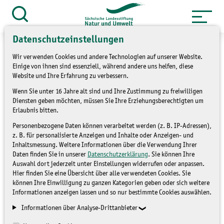
Zum
Inhalt
Suche
öffnen
springen
Datenschutzeinstellungen
Wir verwenden Cookies und andere Technologien auf unserer Website.
Einige von ihnen sind essenziell, während andere uns helfen, diese
Website und Ihre Erfahrung zu verbessern.
»
Themen
Natur und Landschaft
Wenn Sie unter 16 Jahre alt sind und Ihre Zustimmung zu freiwilligen
Diensten geben möchten, müssen Sie Ihre Erziehungsberechtigten um
»
Übersicht LaNU-Flächen
Erlaubnis bitten.
Personenbezogene Daten können verarbeitet werden (z. B. IP-Adressen),
Groitzsch Auwald
z. B. für personalisierte Anzeigen und Inhalte oder Anzeigen- und
Inhaltsmessung. Weitere Informationen über die Verwendung Ihrer
Daten finden Sie in unserer
Datenschutzerklärung
. Sie können Ihre
Auswahl dort jederzeit unter Einstellungen widerrufen oder anpassen.
Hier finden Sie eine Übersicht über alle verwendeten Cookies. Sie
können Ihre Einwilligung zu ganzen Kategorien geben oder sich weitere
Informationen anzeigen lassen und so nur bestimmte Cookies auswählen.
Informationen über Analyse-Drittanbieter