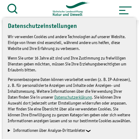
Zum
Inhalt
Suche
öffnen
springen
Datenschutzeinstellungen
Wir verwenden Cookies und andere Technologien auf unserer Website.
Einige von ihnen sind essenziell, während andere uns helfen, diese
Website und Ihre Erfahrung zu verbessern.
»
Themen
Natur und Landschaft
Wenn Sie unter 16 Jahre alt sind und Ihre Zustimmung zu freiwilligen
»
Übersicht LaNU-Flächen
Diensten geben möchten, müssen Sie Ihre Erziehungsberechtigten um
Erlaubnis bitten.
Zeißholz
Personenbezogene Daten können verarbeitet werden (z. B. IP-Adressen),
z. B. für personalisierte Anzeigen und Inhalte oder Anzeigen- und
Inhaltsmessung. Weitere Informationen über die Verwendung Ihrer
Daten finden Sie in unserer
Datenschutzerklärung
. Sie können Ihre
Auswahl dort jederzeit unter Einstellungen widerrufen oder anpassen.
Hier finden Sie eine Übersicht über alle verwendeten Cookies. Sie
können Ihre Einwilligung zu ganzen Kategorien geben oder sich weitere
Informationen anzeigen lassen und so nur bestimmte Cookies auswählen.
Informationen über Analyse-Drittanbieter