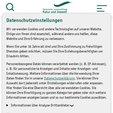
Zum
Inhalt
Suche
öffnen
springen
Datenschutzeinstellungen
Wir verwenden Cookies und andere Technologien auf unserer Website.
Einige von ihnen sind essenziell, während andere uns helfen, diese
Website und Ihre Erfahrung zu verbessern.
Tiere mit Rückgrat – Grüne
Wenn Sie unter 16 Jahre alt sind und Ihre Zustimmung zu freiwilligen
Diensten geben möchten, müssen Sie Ihre Erziehungsberechtigten um
Kindertage widmen sich in
Erlaubnis bitten.
diesem Jahr dem Thema
Personenbezogene Daten können verarbeitet werden (z. B. IP-Adressen),
z. B. für personalisierte Anzeigen und Inhalte oder Anzeigen- und
Wirbeltiere
Inhaltsmessung. Weitere Informationen über die Verwendung Ihrer
Daten finden Sie in unserer
Datenschutzerklärung
. Sie können Ihre
Auswahl dort jederzeit unter Einstellungen widerrufen oder anpassen.
Hier finden Sie eine Übersicht über alle verwendeten Cookies. Sie
VERANSTALTUNGEN
können Ihre Einwilligung zu ganzen Kategorien geben oder sich weitere
Informationen anzeigen lassen und so nur bestimmte Cookies auswählen.
Informationen über Analyse-Drittanbieter