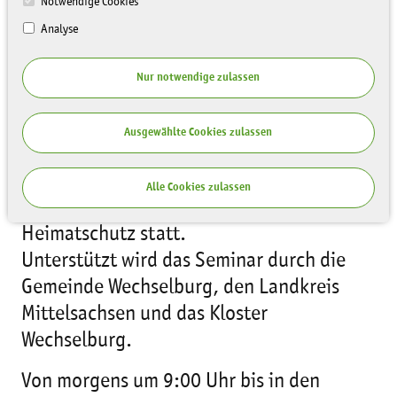
Notwendige Cookies
Analyse
Nur notwendige zulassen
Premiere!
Am
Sonnabend, den 4. November 2023
Ausgewählte Cookies zulassen
findet das
1. Wechselburger Parkseminar
der LaNU - gemeinsam veranstaltet mit
Alle Cookies zulassen
dem Landesverein Sächsischer
Heimatschutz statt.
Unterstützt wird das Seminar durch die
Gemeinde Wechselburg, den Landkreis
Mittelsachsen und das Kloster
Wechselburg.
Von morgens um 9:00 Uhr bis in den