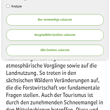
Analyse
Bedürfnisse - Angebote - Lücken
Nur notwendige zulassen
Für den voranschreitenden Klimawandel in
Ausgewählte Cookies zulassen
den sächsischen Mittelgebirgen sind weit
entfernte arktische Prozesse mit
verantwortlich. Das hat deutliche
Alle Cookies zulassen
Auswirkungen auf regionale
atmosphärische Vorgänge sowie auf die
Landnutzung. So treten in den
sächsischen Wäldern Veränderungen auf,
die die Forstwirtschaft vor fundamentale
Fragen stellen. Auch der Tourismus ist
durch den zunehmenden Schneemangel in