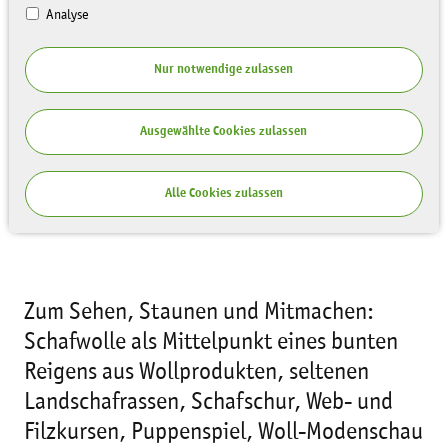
Analyse
Nur notwendige zulassen
15. Wollfest „Gefilzt – Gestrickt –
Ausgewählte Cookies zulassen
Gesponnen“
29.04.2018, 10 - 18 Uhr - Familienfest
Alle Cookies zulassen
im Garten des NationalparkZentrums
Zum Sehen, Staunen und Mitmachen:
Schafwolle als Mittelpunkt eines bunten
Reigens aus Wollprodukten, seltenen
Landschafrassen, Schafschur, Web- und
Filzkursen, Puppenspiel, Woll-Modenschau