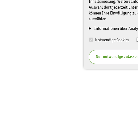
Inhaltsmessung. Weitere Inf
Auswahl dort jederzeit unter
können Ihre Einwilligung zu 
auswählen.
Informationen über Analy
Notwendige Cookies
Nur notwendige zulasse
I
Top Themen
Spenden
n
f
Veranstaltungen
Unterstüt