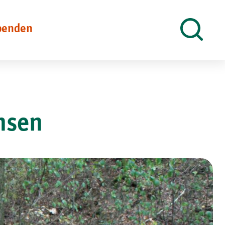
penden
Suche
öffnen
hsen