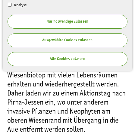
Analyse
Nur notwendige zulassen
Info- & Aktionstag am 01.07.2019 in
Ausgewählte Cookies zulassen
Pirna-Jessen
Im Flora-Fauna-Habitat (FFH Gebiet)
Alle Cookies zulassen
Wesenitzaue soll ein sehr strukturiertes
Wiesenbiotop mit vielen Lebensräumen
erhalten und wiederhergestellt werden.
Daher laden wir zu einem Aktionstag nach
Pirna-Jessen ein, wo unter anderem
invasive Pflanzen und Neophyten am
oberen Wiesenrand mit Übergang in die
Aue entfernt werden sollen.