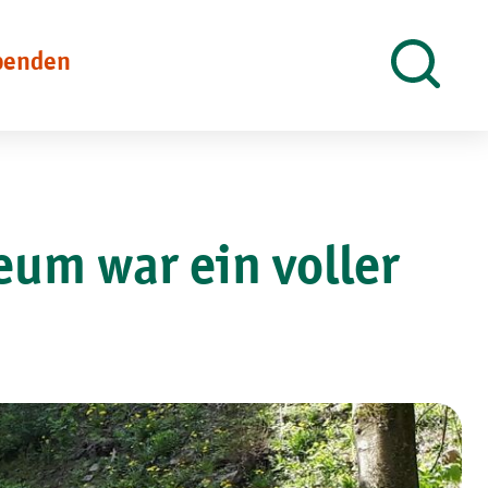
penden
Suche
öffnen
um war ein voller