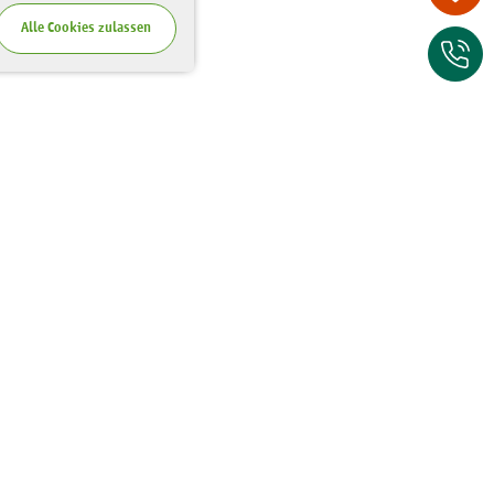
Alle Cookies zulassen
Zum Kontaktfor
Wo Sie uns finden
Riesaer Straße 7
01129 Dresden
Tel.:
0351 - 81 41 67 00
Fax:
0351 - 81 41 67 75
E-Mail: