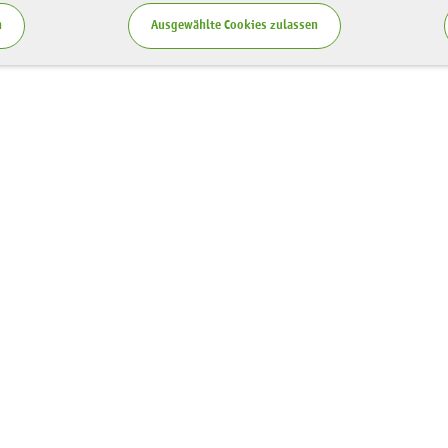
n
Ausgewählte Cookies zulassen
Service
zung LaNU
Blog
ten
Publikationen
spende
Teilnahmebedingungen
Vergabe