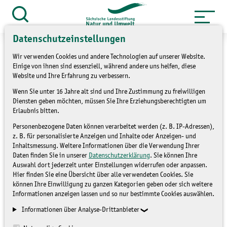
Zum
Inhalt
Suche
öffnen
springen
Datenschutzeinstellungen
Wir verwenden Cookies und andere Technologien auf unserer Website.
Einige von ihnen sind essenziell, während andere uns helfen, diese
Website und Ihre Erfahrung zu verbessern.
Basiskurse für JuNas neu
Wenn Sie unter 16 Jahre alt sind und Ihre Zustimmung zu freiwilligen
Diensten geben möchten, müssen Sie Ihre Erziehungsberechtigten um
starten – vernetzt geht’s
Erlaubnis bitten.
Personenbezogene Daten können verarbeitet werden (z. B. IP-Adressen),
am besten!
z. B. für personalisierte Anzeigen und Inhalte oder Anzeigen- und
Inhaltsmessung. Weitere Informationen über die Verwendung Ihrer
Daten finden Sie in unserer
Datenschutzerklärung
. Sie können Ihre
BLOG
Auswahl dort jederzeit unter Einstellungen widerrufen oder anpassen.
Hier finden Sie eine Übersicht über alle verwendeten Cookies. Sie
können Ihre Einwilligung zu ganzen Kategorien geben oder sich weitere
Informationen anzeigen lassen und so nur bestimmte Cookies auswählen.
Informationen über Analyse-Drittanbieter