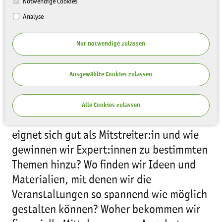
Notwendige Cookies
Analyse
Nur notwendige zulassen
Wie können naturbegeisterte junge Leute
Ausgewählte Cookies zulassen
davon erfahren, dass wir demnächst einen
Junge Naturwächter(JuNa)-Kurs bei uns
Alle Cookies zulassen
in der Naturschutzstation starten? Wer
eignet sich gut als Mitstreiter:in und wie
gewinnen wir Expert:innen zu bestimmten
Themen hinzu? Wo finden wir Ideen und
Materialien, mit denen wir die
Veranstaltungen so spannend wie möglich
gestalten können? Woher bekommen wir