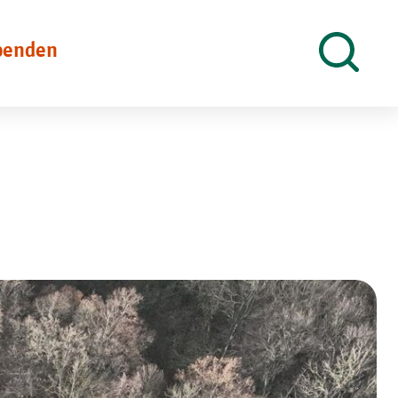
penden
Suche
öffnen