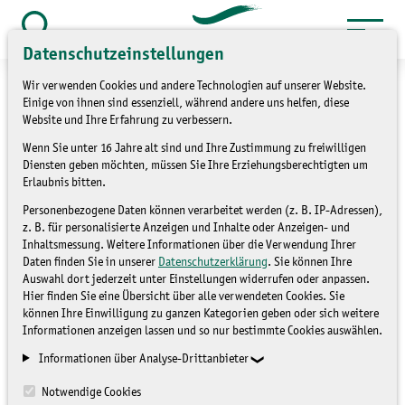
Zum
Inhalt
Suche
Datenschutzeinstellungen
öffnen
springen
Wir verwenden Cookies und andere Technologien auf unserer Website.
Einige von ihnen sind essenziell, während andere uns helfen, diese
Website und Ihre Erfahrung zu verbessern.
Wenn Sie unter 16 Jahre alt sind und Ihre Zustimmung zu freiwilligen
Ehrung für 2016
Diensten geben möchten, müssen Sie Ihre Erziehungsberechtigten um
Erlaubnis bitten.
verstorbenen
Personenbezogene Daten können verarbeitet werden (z. B. IP-Adressen),
Naturschützer Harald Krug
z. B. für personalisierte Anzeigen und Inhalte oder Anzeigen- und
Inhaltsmessung. Weitere Informationen über die Verwendung Ihrer
Daten finden Sie in unserer
Datenschutzerklärung
. Sie können Ihre
Auswahl dort jederzeit unter Einstellungen widerrufen oder anpassen.
NICHT ZUGEORDNET
Hier finden Sie eine Übersicht über alle verwendeten Cookies. Sie
können Ihre Einwilligung zu ganzen Kategorien geben oder sich weitere
Informationen anzeigen lassen und so nur bestimmte Cookies auswählen.
Informationen über Analyse-Drittanbieter
Notwendige Cookies