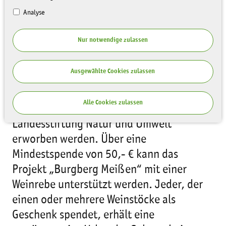
Analyse
Nur notwendige zulassen
Mit einem Weinstock ein Stück
Kulturlandschaft schenken
Ausgewählte Cookies zulassen
Ganz besondere Weihnachtsgeschenke
Alle Cookies zulassen
können bei der Sächsischen
Landesstiftung Natur und Umwelt
erworben werden. Über eine
Mindestspende von 50,- € kann das
Projekt „Burgberg Meißen“ mit einer
Weinrebe unterstützt werden. Jeder, der
einen oder mehrere Weinstöcke als
Geschenk spendet, erhält eine