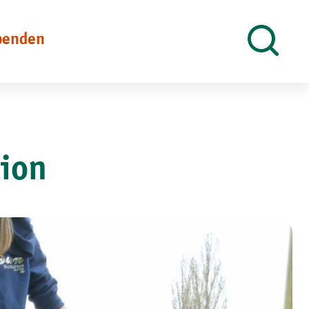
penden
Suche
öffnen
tion