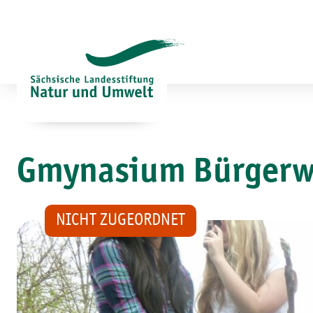
Zum
Inhalt
springen
Gmynasium Bürgerwi
NICHT ZUGEORDNET