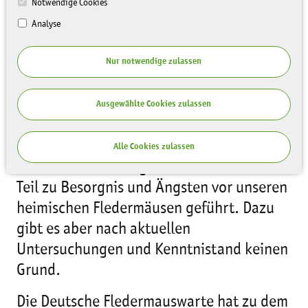
Notwendige Cookies
Analyse
Nur notwendige zulassen
In den letzten Tagen und Wochen waren
Ausgewählte Cookies zulassen
Fledermäuse sehr präsent in den Medien
und werden als mögliche Überträger des
Alle Cookies zulassen
neuen SARS-Cov-2 genannt. Dies hat zum
Teil zu Besorgnis und Ängsten vor unseren
heimischen Fledermäusen geführt. Dazu
gibt es aber nach aktuellen
Untersuchungen und Kenntnistand keinen
Grund.
Die Deutsche Fledermauswarte hat zu dem