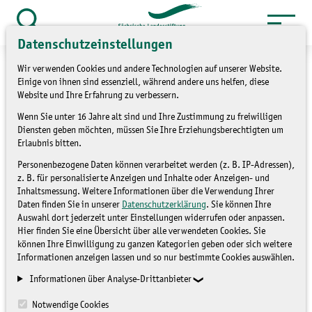
Zum
Inhalt
Suche
Datenschutzeinstellungen
öffnen
springen
Wir verwenden Cookies und andere Technologien auf unserer Website.
Einige von ihnen sind essenziell, während andere uns helfen, diese
Website und Ihre Erfahrung zu verbessern.
Wenn Sie unter 16 Jahre alt sind und Ihre Zustimmung zu freiwilligen
Noch zwei Stellen im
Diensten geben möchten, müssen Sie Ihre Erziehungsberechtigten um
Erlaubnis bitten.
Freiwilligen Ökologischen
Personenbezogene Daten können verarbeitet werden (z. B. IP-Adressen),
Jahr ab sofort zu besetzen
z. B. für personalisierte Anzeigen und Inhalte oder Anzeigen- und
Inhaltsmessung. Weitere Informationen über die Verwendung Ihrer
Daten finden Sie in unserer
Datenschutzerklärung
. Sie können Ihre
Auswahl dort jederzeit unter Einstellungen widerrufen oder anpassen.
NICHT ZUGEORDNET
Hier finden Sie eine Übersicht über alle verwendeten Cookies. Sie
können Ihre Einwilligung zu ganzen Kategorien geben oder sich weitere
Informationen anzeigen lassen und so nur bestimmte Cookies auswählen.
Informationen über Analyse-Drittanbieter
Notwendige Cookies