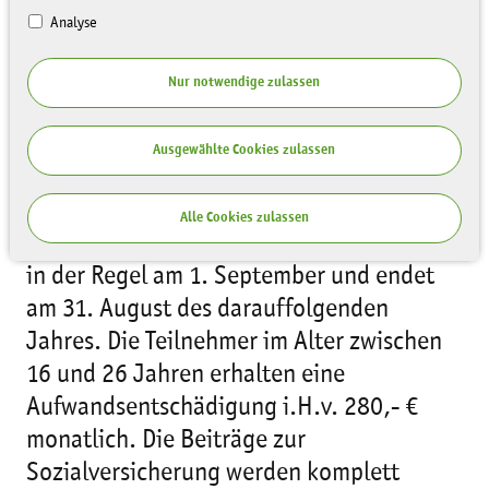
Analyse
Die Sächsische Landesstiftung Natur und
Umwelt ist seit 1999 Träger des
Nur notwendige zulassen
Freiwilligen Ökologischen Jahres (FÖJ).
Zurzeit absolvieren 26 junge Leute in
Ausgewählte Cookies zulassen
verschiedenen Einsatzstellen dieses
freiwillige Jahr im Dienste der Umwelt.
Alle Cookies zulassen
Das Freiwillige Ökologische Jahr beginnt
in der Regel am 1. September und endet
am 31. August des darauffolgenden
Jahres. Die Teilnehmer im Alter zwischen
16 und 26 Jahren erhalten eine
Aufwandsentschädigung i.H.v. 280,- €
monatlich. Die Beiträge zur
Sozialversicherung werden komplett