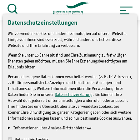
Zum
Inhalt
Suche
öffnen
springen
Datenschutzeinstellungen
Wir verwenden Cookies und andere Technologien auf unserer Website.
Einige von ihnen sind essenziell, während andere uns helfen, diese
Website und Ihre Erfahrung zu verbessern.
Tag der offenen Tür
Wenn Sie unter 16 Jahre alt sind und Ihre Zustimmung zu freiwilligen
Diensten geben möchten, müssen Sie Ihre Erziehungsberechtigten um
Flussperlmuschel-
Erlaubnis bitten.
Personenbezogene Daten können verarbeitet werden (z. B. IP-Adressen),
Zuchtstation Raun
z. B. für personalisierte Anzeigen und Inhalte oder Anzeigen- und
Inhaltsmessung. Weitere Informationen über die Verwendung Ihrer
Daten finden Sie in unserer
Datenschutzerklärung
. Sie können Ihre
NICHT ZUGEORDNET
Auswahl dort jederzeit unter Einstellungen widerrufen oder anpassen.
Hier finden Sie eine Übersicht über alle verwendeten Cookies. Sie
können Ihre Einwilligung zu ganzen Kategorien geben oder sich weitere
Informationen anzeigen lassen und so nur bestimmte Cookies auswählen.
Informationen über Analyse-Drittanbieter
Notwendige Cookies