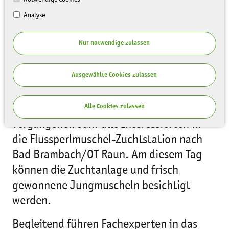
Analyse
Nur notwendige zulassen
Ausgewählte Cookies zulassen
Am 20. Mai 2017 lädt die Sächsische
Landesstiftung Natur und Umwelt (LaNU)
Alle Cookies zulassen
und das Pfaffengut Plauen e.V. wie im
vergangenen Jahr alle Interessierten in
die Flussperlmuschel-Zuchtstation nach
Bad Brambach/OT Raun. Am diesem Tag
können die Zuchtanlage und frisch
gewonnene Jungmuscheln besichtigt
werden.
Begleitend führen Fachexperten in das