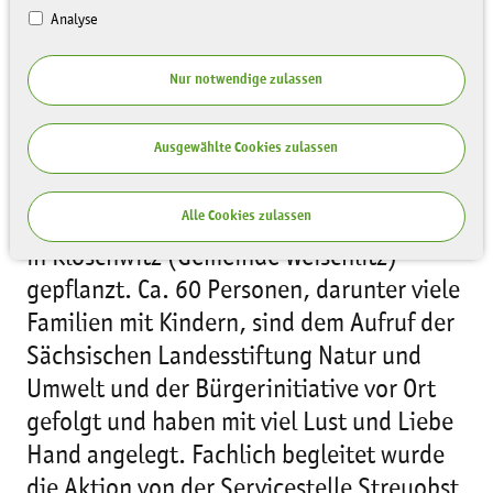
Analyse
Nur notwendige zulassen
Am 11.11.2017 wurden die ersten 40 von
Ausgewählte Cookies zulassen
insgesamt 130 Obsthochstämmen im
Rahmen eines Projektes zum Erhalt alter
Alle Cookies zulassen
sächsischer und tschechischer Obstsorten
in Kloschwitz (Gemeinde Weischlitz)
gepflanzt. Ca. 60 Personen, darunter viele
Familien mit Kindern, sind dem Aufruf der
Sächsischen Landesstiftung Natur und
Umwelt und der Bürgerinitiative vor Ort
gefolgt und haben mit viel Lust und Liebe
Hand angelegt. Fachlich begleitet wurde
die Aktion von der Servicestelle Streuobst.