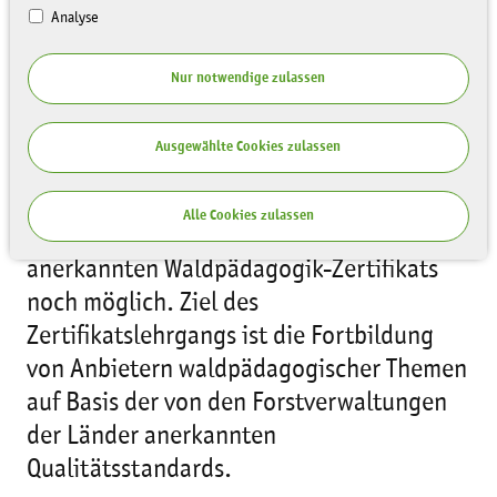
Analyse
Nur notwendige zulassen
Ausgewählte Cookies zulassen
Bis zum 24. November 2014 ist es die
Anmeldung für einen Lehrgang zur
Alle Cookies zulassen
Erlangung des bundesweit staatlich
anerkannten Waldpädagogik-Zertifikats
noch möglich. Ziel des
Zertifikatslehrgangs ist die Fortbildung
von Anbietern waldpädagogischer Themen
auf Basis der von den Forstverwaltungen
der Länder anerkannten
Qualitätsstandards.