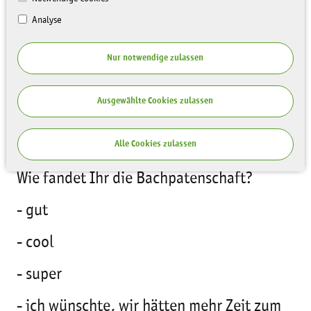
Analyse
Unser Bach ist wieder begehbar und
Nur notwendige zulassen
deshalb sind wir zurückgekehrt, haben
uns die Veränderungen angesehen und uns
Ausgewählte Cookies zulassen
an frühere Aktionen erinnert.
Und das sagen die Kinder auf die Frage:
Alle Cookies zulassen
Wie fandet Ihr die Bachpatenschaft?
- gut
- cool
- super
- ich wünschte, wir hätten mehr Zeit zum