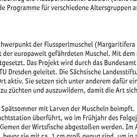
de Programme für verschiedene Altersgruppen an
hwerpunkt der Flussperlmuschel (Margaritifera 
lt der europaweit gefährdeten Muschel. Mit dem
esetzt. Das Projekt wird durch das Bundesamt 
TU Dresden geleitet. Die Sächsische Landessti
Ort aktiv. Sie setzen sich unter anderem dafür e
u züchten und auszuwildern, damit die Art sich
 Spätsommer mit Larven der Muscheln beimpft. 
uchtstation überführt, wo im Frühjahr des Folg
iemen der Wirtsfische abgestoßen werden. Im A
t, bevor sie mit ca. 1 cm groß genug sind, um i