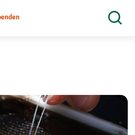
penden
Suche
öffnen