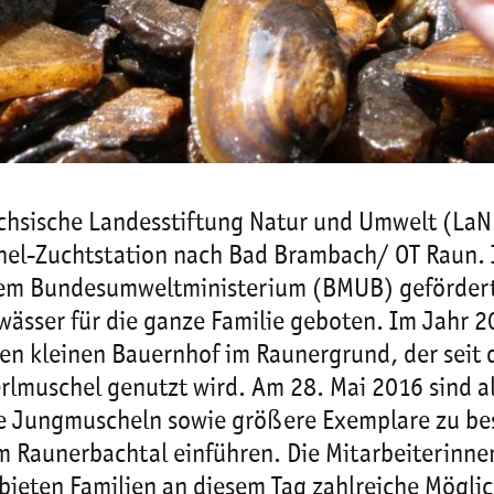
sische Landesstiftung Natur und Umwelt (LaNU)
schel-Zuchtstation nach Bad Brambach/ OT Raun
em Bundesumweltministerium (BMUB) gefördert
sser für die ganze Familie geboten. Im Jahr 20
en kleinen Bauernhof im Raunergrund, der seit
erlmuschel genutzt wird. Am 28. Mai 2016 sind al
e Jungmuscheln sowie größere Exemplare zu bes
m Raunerbachtal einführen. Die Mitarbeiterinne
ieten Familien an diesem Tag zahlreiche Möglich