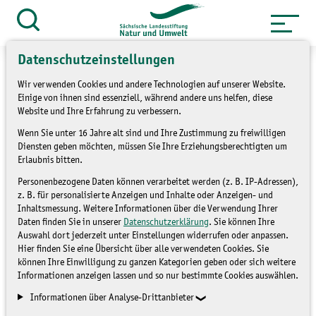
Zum
Inhalt
Suche
öffnen
springen
Datenschutzeinstellungen
Wir verwenden Cookies und andere Technologien auf unserer Website.
Einige von ihnen sind essenziell, während andere uns helfen, diese
Website und Ihre Erfahrung zu verbessern.
Vandalismus:
Wenn Sie unter 16 Jahre alt sind und Ihre Zustimmung zu freiwilligen
Diensten geben möchten, müssen Sie Ihre Erziehungsberechtigten um
Naturlehrpfad Bockwitz
Erlaubnis bitten.
als beliebtes Ausflugsziel
Personenbezogene Daten können verarbeitet werden (z. B. IP-Adressen),
z. B. für personalisierte Anzeigen und Inhalte oder Anzeigen- und
soll schnell
Inhaltsmessung. Weitere Informationen über die Verwendung Ihrer
Daten finden Sie in unserer
Datenschutzerklärung
. Sie können Ihre
wiederhergestellt werden
Auswahl dort jederzeit unter Einstellungen widerrufen oder anpassen.
Hier finden Sie eine Übersicht über alle verwendeten Cookies. Sie
können Ihre Einwilligung zu ganzen Kategorien geben oder sich weitere
Informationen anzeigen lassen und so nur bestimmte Cookies auswählen.
STARTSEITE LANU
Informationen über Analyse-Drittanbieter