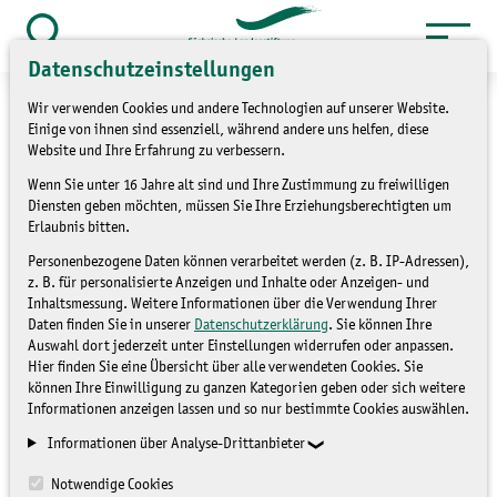
Zum
Inhalt
Suche
Datenschutzeinstellungen
öffnen
springen
Wir verwenden Cookies und andere Technologien auf unserer Website.
Einige von ihnen sind essenziell, während andere uns helfen, diese
Website und Ihre Erfahrung zu verbessern.
Wenn Sie unter 16 Jahre alt sind und Ihre Zustimmung zu freiwilligen
Sächsische Landesstiftung Natur
Diensten geben möchten, müssen Sie Ihre Erziehungsberechtigten um
& Umwelt (LaNU)
Erlaubnis bitten.
Personenbezogene Daten können verarbeitet werden (z. B. IP-Adressen),
Bilden; Fördern; Bewahren;
z. B. für personalisierte Anzeigen und Inhalte oder Anzeigen- und
Inhaltsmessung. Weitere Informationen über die Verwendung Ihrer
Gestalten -
Daten finden Sie in unserer
Datenschutzerklärung
. Sie können Ihre
Auswahl dort jederzeit unter Einstellungen widerrufen oder anpassen.
für Natur und Umwelt in Sachsen
Hier finden Sie eine Übersicht über alle verwendeten Cookies. Sie
können Ihre Einwilligung zu ganzen Kategorien geben oder sich weitere
Informationen anzeigen lassen und so nur bestimmte Cookies auswählen.
Informationen über Analyse-Drittanbieter
Website lanu.de
Notwendige Cookies