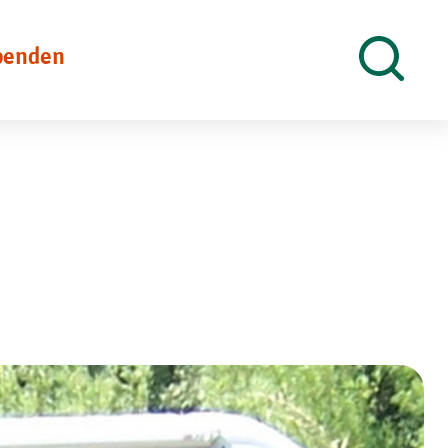
penden
Suche
öffnen