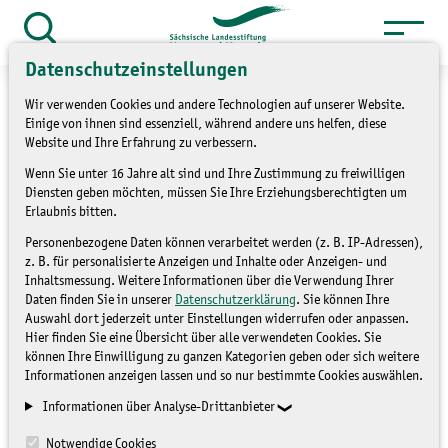
Zum
Inhalt
Suche
Datenschutzeinstellungen
öffnen
springen
Wir verwenden Cookies und andere Technologien auf unserer Website.
Einige von ihnen sind essenziell, während andere uns helfen, diese
Website und Ihre Erfahrung zu verbessern.
Wenn Sie unter 16 Jahre alt sind und Ihre Zustimmung zu freiwilligen
»
»
Service
Archiv
Projekte
Diensten geben möchten, müssen Sie Ihre Erziehungsberechtigten um
Erlaubnis bitten.
Beobachtungsstand im
Personenbezogene Daten können verarbeitet werden (z. B. IP-Adressen),
z. B. für personalisierte Anzeigen und Inhalte oder Anzeigen- und
Dubringer Moor
Inhaltsmessung. Weitere Informationen über die Verwendung Ihrer
Daten finden Sie in unserer
Datenschutzerklärung
. Sie können Ihre
Auswahl dort jederzeit unter Einstellungen widerrufen oder anpassen.
PROJEKTE
Hier finden Sie eine Übersicht über alle verwendeten Cookies. Sie
können Ihre Einwilligung zu ganzen Kategorien geben oder sich weitere
Informationen anzeigen lassen und so nur bestimmte Cookies auswählen.
Informationen über Analyse-Drittanbieter
Notwendige Cookies