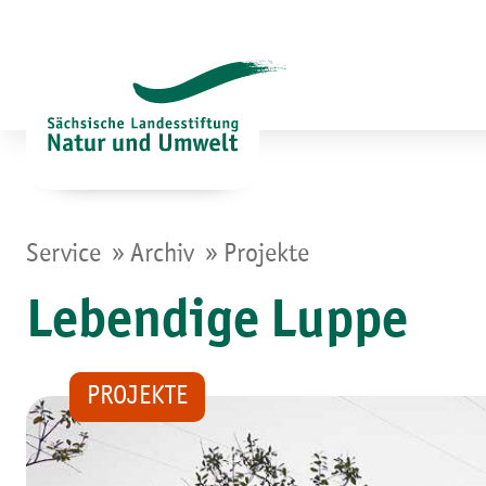
Zum
Inhalt
springen
»
»
Service
Archiv
Projekte
Lebendige Luppe
PROJEKTE