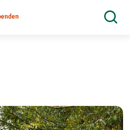
penden
Suche
öffnen