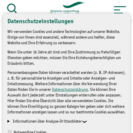
Zum
Inhalt
Suche
öffnen
springen
Datenschutzeinstellungen
Wir verwenden Cookies und andere Technologien auf unserer Website.
Einige von ihnen sind essenziell, während andere uns helfen, diese
Website und Ihre Erfahrung zu verbessern.
»
»
Service
Archiv
Projekte
Wenn Sie unter 16 Jahre alt sind und Ihre Zustimmung zu freiwilligen
Diensten geben möchten, müssen Sie Ihre Erziehungsberechtigten um
Erlaubnis bitten.
Revitalisierung Birkwitzer
Personenbezogene Daten können verarbeitet werden (z. B. IP-Adressen),
Graben
z. B. für personalisierte Anzeigen und Inhalte oder Anzeigen- und
Inhaltsmessung. Weitere Informationen über die Verwendung Ihrer
Daten finden Sie in unserer
Datenschutzerklärung
. Sie können Ihre
Auswahl dort jederzeit unter Einstellungen widerrufen oder anpassen.
PROJEKTE
Hier finden Sie eine Übersicht über alle verwendeten Cookies. Sie
können Ihre Einwilligung zu ganzen Kategorien geben oder sich weitere
Informationen anzeigen lassen und so nur bestimmte Cookies auswählen.
Informationen über Analyse-Drittanbieter
Notwendige Cookies