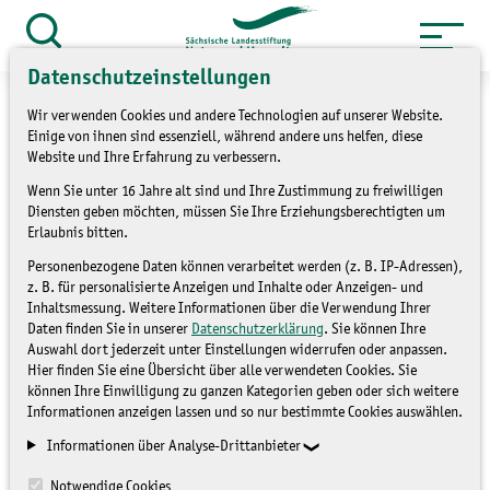
Zum
Inhalt
Suche
öffnen
Datenschutzeinstellungen
springen
Wir verwenden Cookies und andere Technologien auf unserer Website.
Einige von ihnen sind essenziell, während andere uns helfen, diese
Website und Ihre Erfahrung zu verbessern.
»
»
Wenn Sie unter 16 Jahre alt sind und Ihre Zustimmung zu freiwilligen
Service
Archiv
Projekte
Diensten geben möchten, müssen Sie Ihre Erziehungsberechtigten um
Erlaubnis bitten.
Streuobstwiesenfest
Personenbezogene Daten können verarbeitet werden (z. B. IP-Adressen),
Ulberndorf Lindenhof
z. B. für personalisierte Anzeigen und Inhalte oder Anzeigen- und
Inhaltsmessung. Weitere Informationen über die Verwendung Ihrer
Daten finden Sie in unserer
Datenschutzerklärung
. Sie können Ihre
Auswahl dort jederzeit unter Einstellungen widerrufen oder anpassen.
PROJEKTE
Hier finden Sie eine Übersicht über alle verwendeten Cookies. Sie
können Ihre Einwilligung zu ganzen Kategorien geben oder sich weitere
Informationen anzeigen lassen und so nur bestimmte Cookies auswählen.
Informationen über Analyse-Drittanbieter
Notwendige Cookies