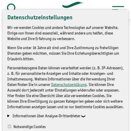
Zum
Inhalt
Suche
Datenschutzeinstellungen
öffnen
springen
Wir verwenden Cookies und andere Technologien auf unserer Website.
Einige von ihnen sind essenziell, während andere uns helfen, diese
Website und Ihre Erfahrung zu verbessern.
Wenn Sie unter 16 Jahre alt sind und Ihre Zustimmung zu freiwilligen
»
»
Service
Kontakt
Kontaktformular
Diensten geben möchten, müssen Sie Ihre Erziehungsberechtigten um
Erlaubnis bitten.
Kontaktformular
Personenbezogene Daten können verarbeitet werden (z. B. IP-Adressen),
z. B. für personalisierte Anzeigen und Inhalte oder Anzeigen- und
Inhaltsmessung. Weitere Informationen über die Verwendung Ihrer
Daten finden Sie in unserer
Datenschutzerklärung
. Sie können Ihre
Auswahl dort jederzeit unter Einstellungen widerrufen oder anpassen.
Hier finden Sie eine Übersicht über alle verwendeten Cookies. Sie
können Ihre Einwilligung zu ganzen Kategorien geben oder sich weitere
Informationen anzeigen lassen und so nur bestimmte Cookies auswählen.
Mit Sternchen (*) gekennzeichnete Eingabefelder müssen
Informationen über Analyse-Drittanbieter
ausgefüllt werden.
Notwendige Cookies