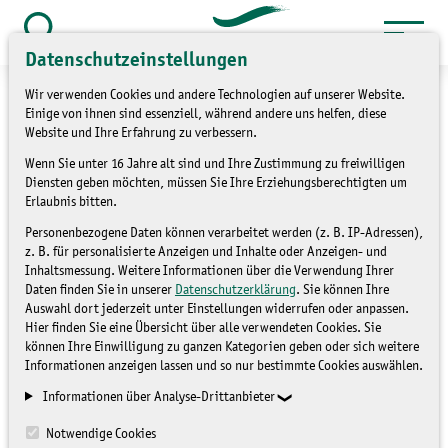
Zum
Inhalt
Suche
Datenschutzeinstellungen
öffnen
springen
Wir verwenden Cookies und andere Technologien auf unserer Website.
Einige von ihnen sind essenziell, während andere uns helfen, diese
Website und Ihre Erfahrung zu verbessern.
Wenn Sie unter 16 Jahre alt sind und Ihre Zustimmung zu freiwilligen
»
»
Service
Kontakt
Kontaktformular
Diensten geben möchten, müssen Sie Ihre Erziehungsberechtigten um
Erlaubnis bitten.
Kontaktformular
Personenbezogene Daten können verarbeitet werden (z. B. IP-Adressen),
z. B. für personalisierte Anzeigen und Inhalte oder Anzeigen- und
Inhaltsmessung. Weitere Informationen über die Verwendung Ihrer
Daten finden Sie in unserer
Datenschutzerklärung
. Sie können Ihre
Auswahl dort jederzeit unter Einstellungen widerrufen oder anpassen.
Hier finden Sie eine Übersicht über alle verwendeten Cookies. Sie
können Ihre Einwilligung zu ganzen Kategorien geben oder sich weitere
Informationen anzeigen lassen und so nur bestimmte Cookies auswählen.
Mit Sternchen (*) gekennzeichnete Eingabefelder müssen
Informationen über Analyse-Drittanbieter
ausgefüllt werden.
Notwendige Cookies