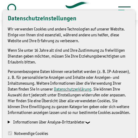
Zum
Inhalt
Suche
Datenschutzeinstellungen
öffnen
springen
Wir verwenden Cookies und andere Technologien auf unserer Website.
Einige von ihnen sind essenziell, während andere uns helfen, diese
Website und Ihre Erfahrung zu verbessern.
Wenn Sie unter 16 Jahre alt sind und Ihre Zustimmung zu freiwilligen
»
»
Service
Kontakt
Kontaktformular
Diensten geben möchten, müssen Sie Ihre Erziehungsberechtigten um
Erlaubnis bitten.
Kontaktformular
Personenbezogene Daten können verarbeitet werden (z. B. IP-Adressen),
z. B. für personalisierte Anzeigen und Inhalte oder Anzeigen- und
Inhaltsmessung. Weitere Informationen über die Verwendung Ihrer
Daten finden Sie in unserer
Datenschutzerklärung
. Sie können Ihre
Auswahl dort jederzeit unter Einstellungen widerrufen oder anpassen.
Hier finden Sie eine Übersicht über alle verwendeten Cookies. Sie
können Ihre Einwilligung zu ganzen Kategorien geben oder sich weitere
Informationen anzeigen lassen und so nur bestimmte Cookies auswählen.
Mit Sternchen (*) gekennzeichnete Eingabefelder müssen
Informationen über Analyse-Drittanbieter
ausgefüllt werden.
Notwendige Cookies