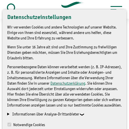
Zum
Inhalt
Suche
Datenschutzeinstellungen
öffnen
springen
Wir verwenden Cookies und andere Technologien auf unserer Website.
Einige von ihnen sind essenziell, während andere uns helfen, diese
Website und Ihre Erfahrung zu verbessern.
Wenn Sie unter 16 Jahre alt sind und Ihre Zustimmung zu freiwilligen
»
»
Service
Kontakt
Kontaktformular
Diensten geben möchten, müssen Sie Ihre Erziehungsberechtigten um
Erlaubnis bitten.
Kontaktformular
Personenbezogene Daten können verarbeitet werden (z. B. IP-Adressen),
z. B. für personalisierte Anzeigen und Inhalte oder Anzeigen- und
Inhaltsmessung. Weitere Informationen über die Verwendung Ihrer
Daten finden Sie in unserer
Datenschutzerklärung
. Sie können Ihre
Auswahl dort jederzeit unter Einstellungen widerrufen oder anpassen.
Hier finden Sie eine Übersicht über alle verwendeten Cookies. Sie
können Ihre Einwilligung zu ganzen Kategorien geben oder sich weitere
Informationen anzeigen lassen und so nur bestimmte Cookies auswählen.
Mit Sternchen (*) gekennzeichnete Eingabefelder müssen
Informationen über Analyse-Drittanbieter
ausgefüllt werden.
Notwendige Cookies