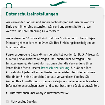
Zum
Inhalt
Suche
Datenschutzeinstellungen
öffnen
springen
Wir verwenden Cookies und andere Technologien auf unserer Website.
Einige von ihnen sind essenziell, während andere uns helfen, diese
Website und Ihre Erfahrung zu verbessern.
Wenn Sie unter 16 Jahre alt sind und Ihre Zustimmung zu freiwilligen
»
»
Service
Kontakt
Kontaktformular
Diensten geben möchten, müssen Sie Ihre Erziehungsberechtigten um
Erlaubnis bitten.
Kontaktformular
Personenbezogene Daten können verarbeitet werden (z. B. IP-Adressen),
z. B. für personalisierte Anzeigen und Inhalte oder Anzeigen- und
Inhaltsmessung. Weitere Informationen über die Verwendung Ihrer
Daten finden Sie in unserer
Datenschutzerklärung
. Sie können Ihre
Auswahl dort jederzeit unter Einstellungen widerrufen oder anpassen.
Hier finden Sie eine Übersicht über alle verwendeten Cookies. Sie
können Ihre Einwilligung zu ganzen Kategorien geben oder sich weitere
Informationen anzeigen lassen und so nur bestimmte Cookies auswählen.
Mit Sternchen (*) gekennzeichnete Eingabefelder müssen
Informationen über Analyse-Drittanbieter
ausgefüllt werden.
Notwendige Cookies