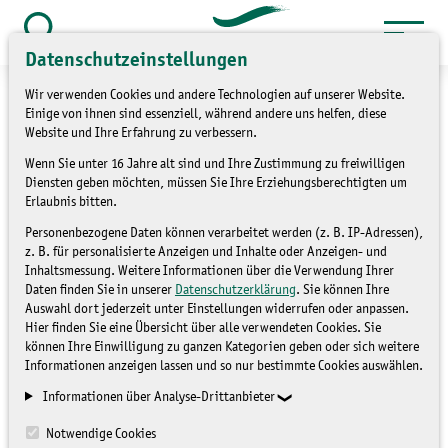
Zum
Inhalt
Suche
Datenschutzeinstellungen
öffnen
springen
Wir verwenden Cookies und andere Technologien auf unserer Website.
Einige von ihnen sind essenziell, während andere uns helfen, diese
Website und Ihre Erfahrung zu verbessern.
Wenn Sie unter 16 Jahre alt sind und Ihre Zustimmung zu freiwilligen
»
»
Service
Kontakt
Kontaktformular
Diensten geben möchten, müssen Sie Ihre Erziehungsberechtigten um
Erlaubnis bitten.
Kontaktformular
Personenbezogene Daten können verarbeitet werden (z. B. IP-Adressen),
z. B. für personalisierte Anzeigen und Inhalte oder Anzeigen- und
Inhaltsmessung. Weitere Informationen über die Verwendung Ihrer
Daten finden Sie in unserer
Datenschutzerklärung
. Sie können Ihre
Auswahl dort jederzeit unter Einstellungen widerrufen oder anpassen.
Hier finden Sie eine Übersicht über alle verwendeten Cookies. Sie
können Ihre Einwilligung zu ganzen Kategorien geben oder sich weitere
Informationen anzeigen lassen und so nur bestimmte Cookies auswählen.
Mit Sternchen (*) gekennzeichnete Eingabefelder müssen
Informationen über Analyse-Drittanbieter
ausgefüllt werden.
Notwendige Cookies