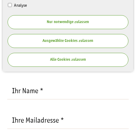
Analyse
Ihre Anfrage
Nur notwendige zulassen
Empfänger:
Johanna Mechler, Sächsische
Landesstiftung Natur und Umwelt
Ihre
Ausgewählte Cookies zulassen
Mailadresse
Veranstaltung:
6. Tag der Jungen
*
Naturwächter (JuNa-Tag)
Alle Cookies zulassen
Ihr Name *
Ihre Mailadresse *