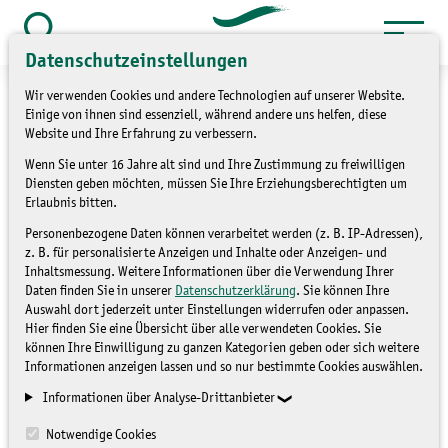
Zum
Inhalt
Suche
Datenschutzeinstellungen
öffnen
springen
Wir verwenden Cookies und andere Technologien auf unserer Website.
Einige von ihnen sind essenziell, während andere uns helfen, diese
Website und Ihre Erfahrung zu verbessern.
Wenn Sie unter 16 Jahre alt sind und Ihre Zustimmung zu freiwilligen
»
»
Service
Kontakt
Kontaktformular
Diensten geben möchten, müssen Sie Ihre Erziehungsberechtigten um
Erlaubnis bitten.
Kontaktformular
Personenbezogene Daten können verarbeitet werden (z. B. IP-Adressen),
z. B. für personalisierte Anzeigen und Inhalte oder Anzeigen- und
Inhaltsmessung. Weitere Informationen über die Verwendung Ihrer
Daten finden Sie in unserer
Datenschutzerklärung
. Sie können Ihre
Auswahl dort jederzeit unter Einstellungen widerrufen oder anpassen.
Hier finden Sie eine Übersicht über alle verwendeten Cookies. Sie
können Ihre Einwilligung zu ganzen Kategorien geben oder sich weitere
Informationen anzeigen lassen und so nur bestimmte Cookies auswählen.
Mit Sternchen (*) gekennzeichnete Eingabefelder müssen
Informationen über Analyse-Drittanbieter
ausgefüllt werden.
Notwendige Cookies