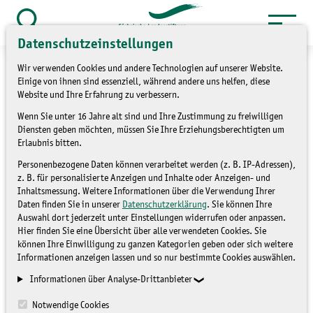
Zum
Inhalt
Suche
Datenschutzeinstellungen
öffnen
springen
Wir verwenden Cookies und andere Technologien auf unserer Website.
Einige von ihnen sind essenziell, während andere uns helfen, diese
Website und Ihre Erfahrung zu verbessern.
Wenn Sie unter 16 Jahre alt sind und Ihre Zustimmung zu freiwilligen
»
Service
Presse und Medien
Diensten geben möchten, müssen Sie Ihre Erziehungsberechtigten um
»
Pressematerial
Erlaubnis bitten.
Personenbezogene Daten können verarbeitet werden (z. B. IP-Adressen),
Pressematerial
z. B. für personalisierte Anzeigen und Inhalte oder Anzeigen- und
Inhaltsmessung. Weitere Informationen über die Verwendung Ihrer
Daten finden Sie in unserer
Datenschutzerklärung
. Sie können Ihre
Auswahl dort jederzeit unter Einstellungen widerrufen oder anpassen.
PRESSEMATERIAL
Hier finden Sie eine Übersicht über alle verwendeten Cookies. Sie
können Ihre Einwilligung zu ganzen Kategorien geben oder sich weitere
Informationen anzeigen lassen und so nur bestimmte Cookies auswählen.
Informationen über Analyse-Drittanbieter
Notwendige Cookies