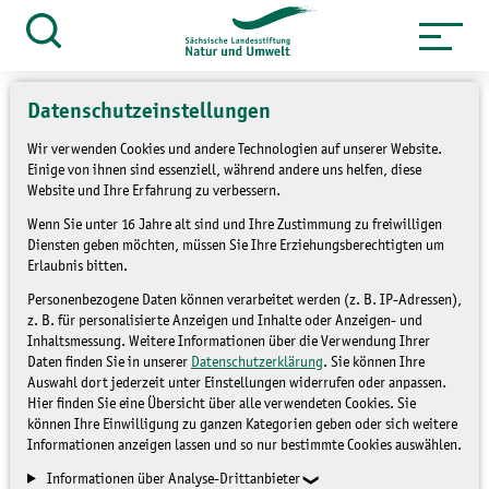
Zum
Inhalt
Suche
öffnen
springen
Datenschutzeinstellungen
Wir verwenden Cookies und andere Technologien auf unserer Website.
Einige von ihnen sind essenziell, während andere uns helfen, diese
»
Website und Ihre Erfahrung zu verbessern.
Service
Presse und Medien
»
Pressemitteilungen
Wenn Sie unter 16 Jahre alt sind und Ihre Zustimmung zu freiwilligen
Diensten geben möchten, müssen Sie Ihre Erziehungsberechtigten um
Erlaubnis bitten.
10 Jahre Förderkomitee
Personenbezogene Daten können verarbeitet werden (z. B. IP-Adressen),
der Sächsischen
z. B. für personalisierte Anzeigen und Inhalte oder Anzeigen- und
Inhaltsmessung. Weitere Informationen über die Verwendung Ihrer
Landesstiftung Natur und
Daten finden Sie in unserer
Datenschutzerklärung
. Sie können Ihre
Auswahl dort jederzeit unter Einstellungen widerrufen oder anpassen.
Hier finden Sie eine Übersicht über alle verwendeten Cookies. Sie
Umwelt
können Ihre Einwilligung zu ganzen Kategorien geben oder sich weitere
Informationen anzeigen lassen und so nur bestimmte Cookies auswählen.
PRESSEMITTEILUNGEN
Informationen über Analyse-Drittanbieter