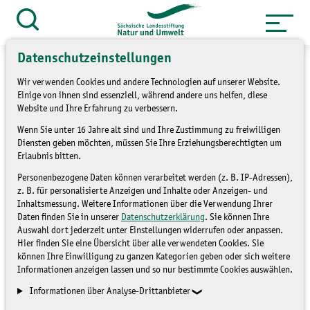
Zum
Inhalt
Suche
öffnen
springen
Datenschutzeinstellungen
Wir verwenden Cookies und andere Technologien auf unserer Website.
Einige von ihnen sind essenziell, während andere uns helfen, diese
Website und Ihre Erfahrung zu verbessern.
»
Service
Presse und Medien
Wenn Sie unter 16 Jahre alt sind und Ihre Zustimmung zu freiwilligen
»
Pressemitteilungen
Diensten geben möchten, müssen Sie Ihre Erziehungsberechtigten um
Erlaubnis bitten.
7. Annaberger Klimatage
Personenbezogene Daten können verarbeitet werden (z. B. IP-Adressen),
z. B. für personalisierte Anzeigen und Inhalte oder Anzeigen- und
Inhaltsmessung. Weitere Informationen über die Verwendung Ihrer
Daten finden Sie in unserer
Datenschutzerklärung
. Sie können Ihre
PRESSEMITTEILUNGEN
Auswahl dort jederzeit unter Einstellungen widerrufen oder anpassen.
Hier finden Sie eine Übersicht über alle verwendeten Cookies. Sie
können Ihre Einwilligung zu ganzen Kategorien geben oder sich weitere
Informationen anzeigen lassen und so nur bestimmte Cookies auswählen.
Informationen über Analyse-Drittanbieter