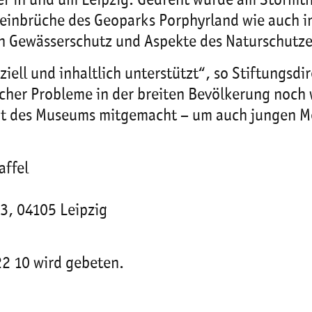
ser in und um Leipzig. Gedreht wurde am Störmth
Steinbrüche des Geoparks Porphyrland wie auch i
 Gewässerschutz und Aspekte des Naturschutzes
ziell und inhaltlich unterstützt“, so Stiftungs
ischer Probleme in der breiten Bevölkerung noc
rmat des Museums mitgemacht – um auch jungen 
affel
3, 04105 Leipzig
2 10 wird gebeten.