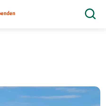
penden
Suche
öffnen