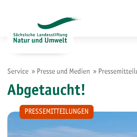
Zum
Inhalt
springen
»
»
Service
Presse und Medien
Pressemittei
Abgetaucht!
PRESSEMITTEILUNGEN